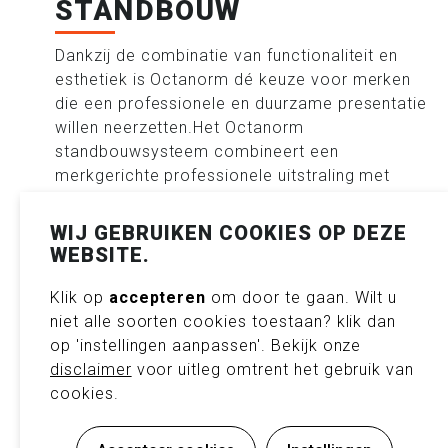
STANDBOUW
Dankzij de combinatie van functionaliteit en
esthetiek is Octanorm dé keuze voor merken
die een professionele en duurzame presentatie
willen neerzetten.Het Octanorm
standbouwsysteem combineert een
merkgerichte professionele uitstraling met
duurzaamheid en flexibiliteit – ideaal voor wie
zoekt naar een herbruikbare beursstand met
WIJ GEBRUIKEN COOKIES OP DEZE
designvrijheid.
WEBSITE.
De belangrijkste voordelen van Octanorm:
Klik op
accepteren
om door te gaan. Wilt u
niet alle soorten cookies toestaan? klik dan
op 'instellingen aanpassen'. Bekijk onze
disclaimer
voor uitleg omtrent het gebruik van
cookies.
♻️ Duurzame en herbruikbare