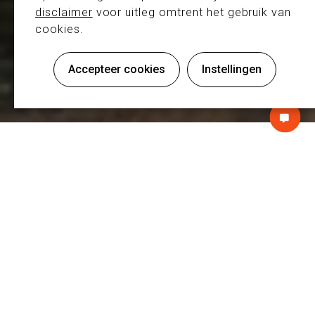
disclaimer
voor uitleg omtrent het gebruik van
cookies.
Standbouw
Accepteer cookies
Instellingen
EQUIP AUTO - PARIJS
NTACT