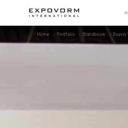
H
Home
Portfolio
Standbouw
Duyvis